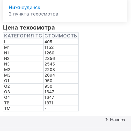
Нижнеудинск
2 пункта техосмотра
Цена техосмотра
КАТЕГОРИЯ ТС
СТОИМОСТЬ
L
405
M1
1152
N1
1260
N2
2356
N3
2545
M2
2208
M3
2694
O1
950
O2
950
O3
1647
O4
1647
TB
1871
TM
-