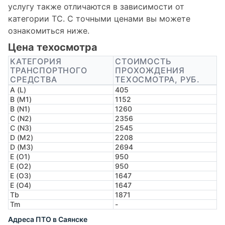
услугу также отличаются в зависимости от
категории ТС. С точными ценами вы можете
ознакомиться ниже.
Цена техосмотра
КАТЕГОРИЯ
СТОИМОСТЬ
ТРАНСПОРТНОГО
ПРОХОЖДЕНИЯ
СРЕДСТВА
ТЕХОСМОТРА, РУБ.
A (L)
405
B (M1)
1152
B (N1)
1260
C (N2)
2356
C (N3)
2545
D (M2)
2208
D (M3)
2694
E (O1)
950
E (O2)
950
E (O3)
1647
E (O4)
1647
Tb
1871
Tm
-
Адреса ПТО в Саянске