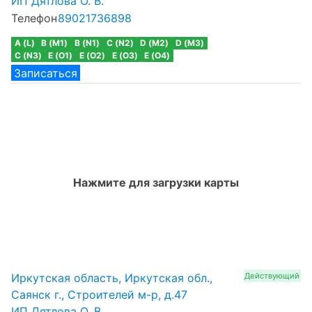
ИП Дятлова О. В.
Телефон
89021736898
A (L)
B (M1)
B (N1)
C (N2)
D (M2)
D (M3)
C (N3)
E (O1)
E (O2)
E (O3)
E (O4)
Записаться
Нажмите для загрузки карты
Иркутская область, Иркутская обл.,
Действующий
Саянск г., Строителей м-р, д.47
ИП Дятлова О. В.