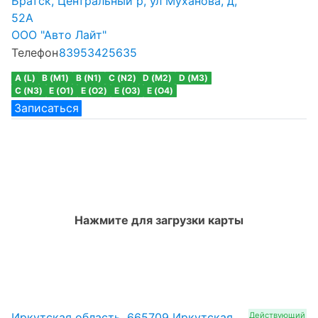
Братск, Центральный р, ул Муханова, д,
52А
ООО "Авто Лайт"
Телефон
83953425635
A (L)
B (M1)
B (N1)
C (N2)
D (M2)
D (M3)
C (N3)
E (O1)
E (O2)
E (O3)
E (O4)
Записаться
Нажмите для загрузки карты
Иркутская область, 665709 Иркутская
Действующий