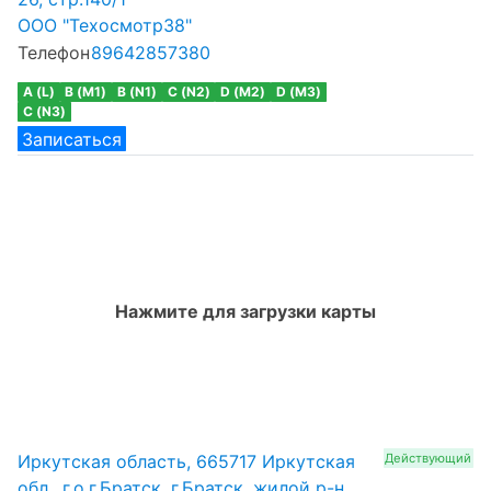
ООО "Техосмотр38"
Телефон
89642857380
A (L)
B (M1)
B (N1)
C (N2)
D (M2)
D (M3)
C (N3)
Записаться
Нажмите для загрузки карты
Иркутская область, 665717 Иркутская
Действующий
обл., г.о.г.Братск, г.Братск, жилой р-н