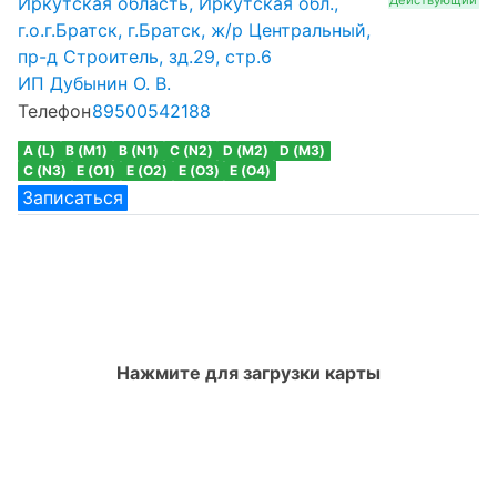
Иркутская область, Иркутская обл.,
г.о.г.Братск, г.Братск, ж/р Центральный,
пр-д Строитель, зд.29, стр.6
ИП Дубынин О. В.
Телефон
89500542188
A (L)
B (M1)
B (N1)
C (N2)
D (M2)
D (M3)
C (N3)
E (O1)
E (O2)
E (O3)
E (O4)
Записаться
Нажмите для загрузки карты