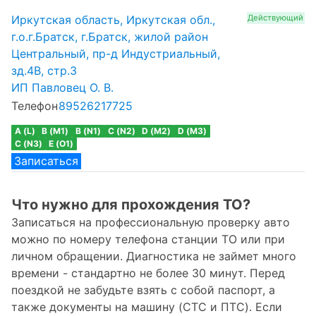
Иркутская область, Иркутская обл.,
Действующий
г.о.г.Братск, г.Братск, жилой район
Центральный, пр-д Индустриальный,
зд.4В, стр.3
ИП Павловец О. В.
Телефон
89526217725
A (L)
B (M1)
B (N1)
C (N2)
D (M2)
D (M3)
C (N3)
E (O1)
Записаться
Что нужно для прохождения ТО?
Записаться на профессиональную проверку авто
можно по номеру телефона станции ТО или при
личном обращении. Диагностика не займет много
времени - стандартно не более 30 минут. Перед
поездкой не забудьте взять с собой паспорт, а
также документы на машину (СТС и ПТС). Если