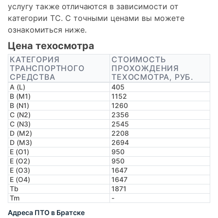
услугу также отличаются в зависимости от
категории ТС. С точными ценами вы можете
ознакомиться ниже.
Цена техосмотра
КАТЕГОРИЯ
СТОИМОСТЬ
ТРАНСПОРТНОГО
ПРОХОЖДЕНИЯ
СРЕДСТВА
ТЕХОСМОТРА, РУБ.
A (L)
405
B (M1)
1152
B (N1)
1260
C (N2)
2356
C (N3)
2545
D (M2)
2208
D (M3)
2694
E (O1)
950
E (O2)
950
E (O3)
1647
E (O4)
1647
Tb
1871
Tm
-
Адреса ПТО в Братске