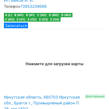
ИП Быков И. И.
Телефон
73953209666
A (L)
B (M1)
B (N1)
C (N2)
D (M2)
D (M3)
C (N3)
E (O1)
E (O2)
E (O3)
E (O4)
Записаться
Нажмите для загрузки карты
Иркутская область, 665703 Иркутская
Действующий
обл., Братск г., Промышленый район П
26, стр.140/1