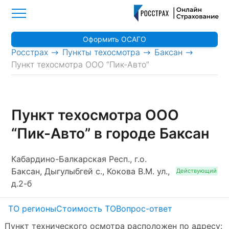
Оформить ОСАГО
>
>
>
Росстрах
Пункты техосмотра
Баксан
Пункт техосмотра ООО “Пик-Авто”
Пункт техосмотра ООО
“Пик-Авто” в городе Баксан
Кабардино-Балкарская Респ., г.о.
Баксан, Дыгулыбгей с., Кокова В.М. ул.,
Действующий
д.2-б
ТО регионы
Стоимость ТО
Вопрос-ответ
Пункт технического осмотра расположен по адресу: