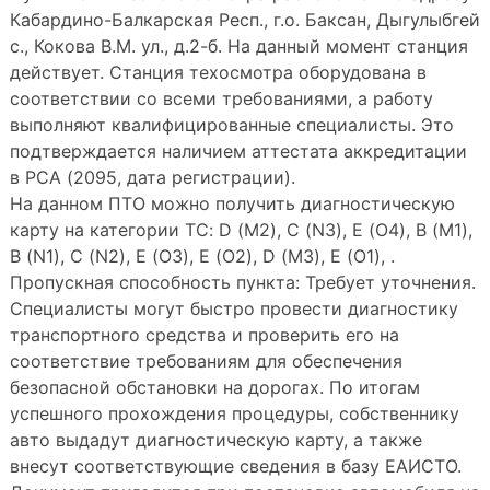
Кабардино-Балкарская Респ., г.о. Баксан, Дыгулыбгей
с., Кокова В.М. ул., д.2-б. На данный момент станция
действует. Станция техосмотра оборудована в
соответствии со всеми требованиями, а работу
выполняют квалифицированные специалисты. Это
подтверждается наличием аттестата аккредитации
в РСА (2095, дата регистрации).
На данном ПТО можно получить диагностическую
карту на категории ТС: D (M2), C (N3), E (O4), B (M1),
B (N1), C (N2), E (O3), E (O2), D (M3), E (O1), .
Пропускная способность пункта: Требует уточнения.
Специалисты могут быстро провести диагностику
транспортного средства и проверить его на
соответствие требованиям для обеспечения
безопасной обстановки на дорогах. По итогам
успешного прохождения процедуры, собственнику
авто выдадут диагностическую карту, а также
внесут соответствующие сведения в базу ЕАИСТО.