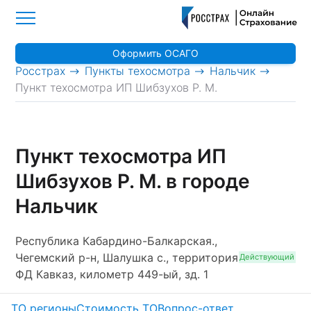
Оформить ОСАГО
>
>
>
Росстрах
Пункты техосмотра
Нальчик
Пункт техосмотра ИП Шибзухов Р. М.
Пункт техосмотра ИП
Шибзухов Р. М. в городе
Нальчик
Республика Кабардино-Балкарская.,
Чегемский р-н, Шалушка с., территория
Действующий
ФД Кавказ, километр 449-ый, зд. 1
ТО регионы
Стоимость ТО
Вопрос-ответ