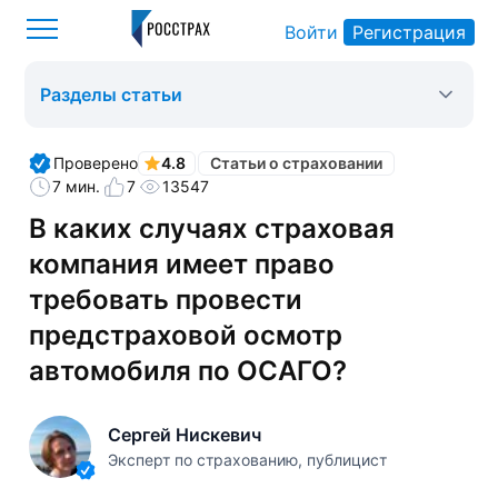
Войти
Регистрация
Росстрах
Статьи о страховании
Оформить ОСАГО
>
>
>
Разделы статьи
Проверено
4.8
Статьи о страховании
7 мин.
7
13547
В каких случаях страховая
компания имеет право
требовать провести
предстраховой осмотр
автомобиля по ОСАГО?
Сергей Нискевич
Эксперт по страхованию, публицист