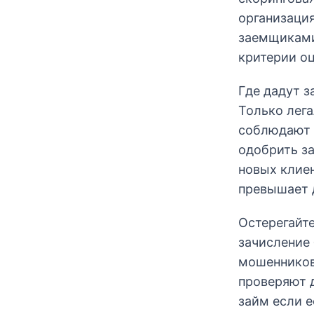
организаци
заемщиками
критерии оц
Где дадут з
Только лег
соблюдают 
одобрить за
новых клиен
превышает 
Остерегайт
зачисление
мошенников
проверяют д
займ если 