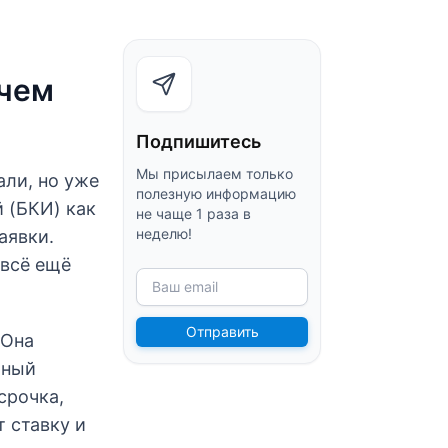
 чем
Подпишитесь
Мы присылаем только
али, но уже
полезную информацию
 (БКИ) как
не чаще 1 раза в
неделю!
аявки.
 всё ещё
Ваш email
Отправить
 Она
тный
срочка,
 ставку и