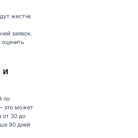
удут жестче
чей заявок.
е оценить
 и
й по
 — это может
 от 30 до
ыше 90 дней