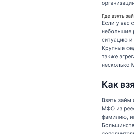
организации
Где взять за
Если у вас 
небольшие 
ситуацию и 
Крупные фе
также агрег
несколько 
Как вз
Взять займ
МФО из реес
фамилию, им
Большинств
дополнител