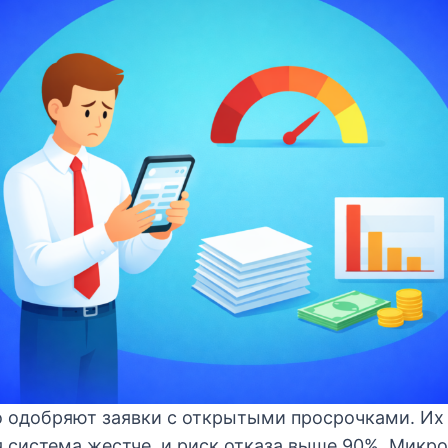
о одобряют заявки с открытыми просрочками. Их
я система жестче, и риск отказа выше 90%. Микр