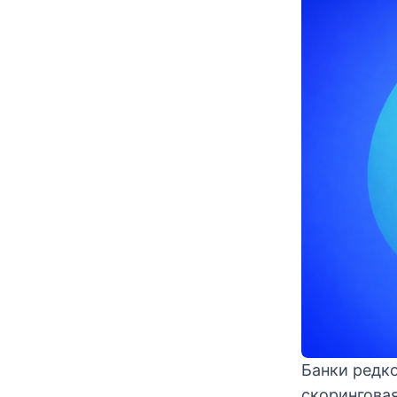
Банки редк
скорингова