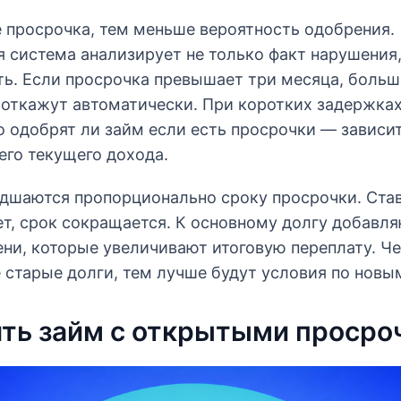
 просрочка, тем меньше вероятность одобрения.
 система анализирует не только факт нарушения, 
ть. Если просрочка превышает три месяца, боль
 откажут автоматически. При коротких задержка
о одобрят ли займ если есть просрочки — зависи
его текущего дохода.
дшаются пропорционально сроку просрочки. Став
т, срок сокращается. К основному долгу добавл
ени, которые увеличивают итоговую переплату. Ч
 старые долги, тем лучше будут условия по новы
ять займ с открытыми просро