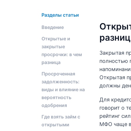
Разделы статьи
Открыт
Введение
разниц
Открытые и
закрытые
Закрытая пр
просрочки: в чем
полностью п
разница
напоминани
Просроченная
Открытая п
задолженность:
должны день
виды и влияние на
вероятность
Для кредит
одобрения
говорит о 
рейтинг сил
Где взять займ с
МФО чаще в
открытыми