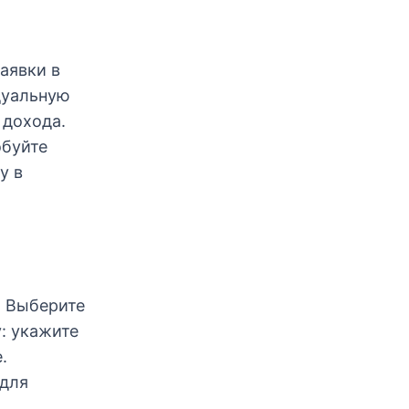
аявки в
дуальную
 дохода.
обуйте
у в
. Выберите
у: укажите
.
 для