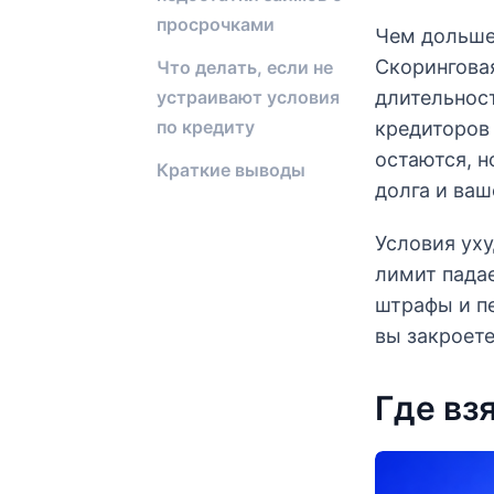
просрочками
Чем дольше
Скоринговая
Что делать, если не
устраивают условия
длительнос
по кредиту
кредиторов
остаются, н
Краткие выводы
долга и ваш
Условия уху
лимит падае
штрафы и п
вы закроете
Где вз