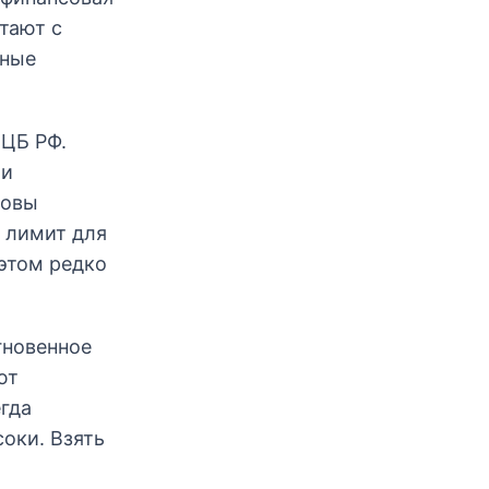
тают с
ьные
 ЦБ РФ.
 и
товы
т лимит для
 этом редко
гновенное
ют
гда
оки. Взять