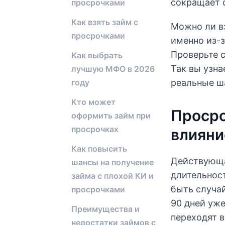
сокращает 
просрочками
Как взять займ с
Можно ли вз
просрочками
именно из-з
Проверьте 
Как выбрать
Так вы узна
лучшую МФО в 2026
году
реальные ш
Кто может
Просро
оформить займ при
просрочках
влияни
Как повысить
Действующа
шансы на получение
длительност
займа с плохой КИ и
быть случай
просрочками
90 дней уже
Преимущества и
переходят в
недостатки займов с