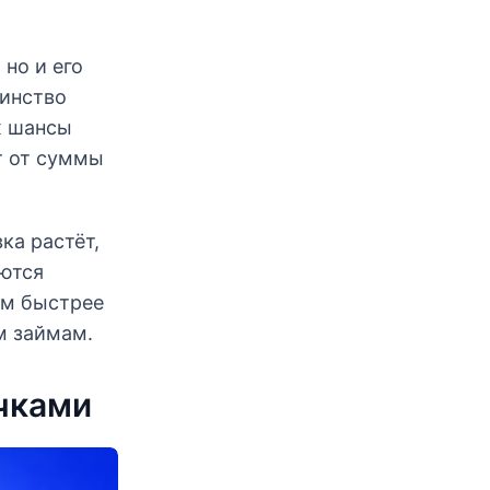
но и его
шинство
х шансы
т от суммы
ка растёт,
яются
ем быстрее
м займам.
чками