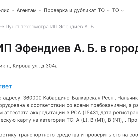
олис
Агентам
Проверка и дубликат ТО
ТО
Пункт техосмотра ИП Эфендиев А. Б.
>
П Эфендиев А. Б. в гор
 г., Кирова ул., д.304а
твет
адресу: 360000 Кабардино-Балкарская Респ., Нальчик г
борудована в соответствии со всеми требованиями, а 
 аттестата аккредитации в РСА (15431, дата регистрац
ую карту на категории ТС: A (L), B (M1), B (N1), . Пр
стику транспортного средства и проверить его на со