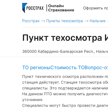
Оформить п
Росстрах
Пункты техосмотра
Нальчик
>
>
Пункт техосмотра И
360000 Кабардино-Балкарская Респ., Нальчик
ТО регионы
Стоимость ТО
Вопрос-о
Пункт технического осмотра расположен по 
станция действует. Станция техосмотра о
специалисты. Это подтверждается наличием
На данном ПТО можно получить диагностическ
уточнения.
Специалисты могут быстро провести диагно