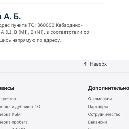
А. Б.
Адрес пункта ТО: 360000 Кабардино-
(L), B (M1), B (N1), в соответствии со
вшись напрямую по адресу.
рвисы
Дополнительн
ькулятор
О компании
верка и дубликат ТО
Партнёры
верка КБМ
Сотрудничество
верка пробега
Вакансии