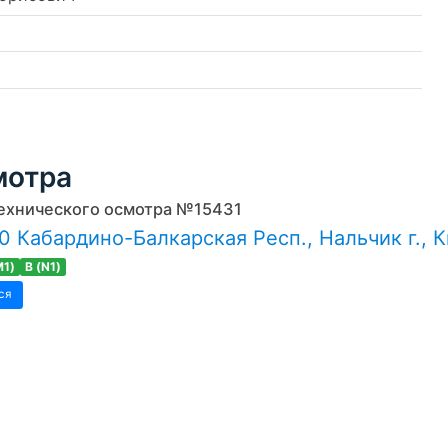
мотра
ехнического осмотра №15431
 Кабардино-Балкарская Респ., Нальчик г., К
M1)
B (N1)
ся