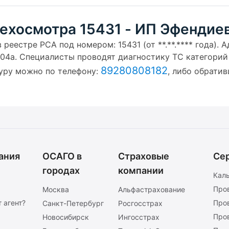
ехосмотра 15431 - ИП Эфендиев 
реестре РСА под номером: 15431 (от **.**.**** года). 
.304а. Специалисты проводят диагностику ТС категорий A 
89280808182
дуру можно по телефону:
, либо обрати
ания
ОСАГО в
Страховые
Се
городах
компании
Кал
Про
Москва
Альфастрахование
 агент?
Про
Санкт-Петербург
Росгосстрах
Про
Новосибирск
Ингосстрах