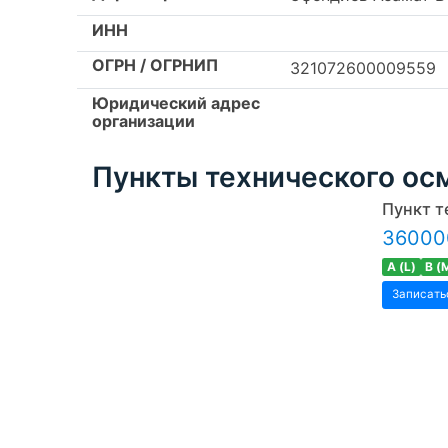
ИНН
ОГРН / ОГРНИП
321072600009559
Юридический адрес
организации
Пункты технического ос
Пункт т
360000
A (L)
B (
Записать