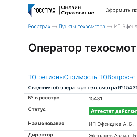
Оформить п
Росстрах
Пункты техосмотра
ИП Эфенд
>
>
Оператор техосмот
ТО регионы
Стоимость ТО
Вопрос-о
Сведения об операторе техосмотра №1543
№ в реестре
15431
Статус
Аттестат действи
Наименование
ИП Эфендиев А. Б.
Директор
Эфендиев Азамат 