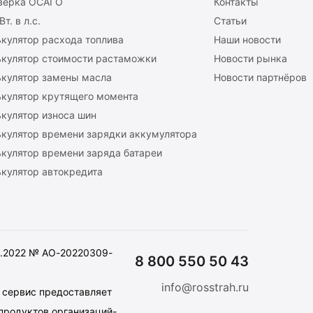
верка ОСАГО
Контакты
Вт. в л.с.
Статьи
кулятор расхода топлива
Наши новости
ькулятор стоимости растаможки
Новости рынка
ькулятор замены масла
Новости партнёров
ькулятор крутящего момента
кулятор износа шин
ькулятор времени зарядки аккумулятора
кулятор времени заряда батареи
кулятор автокредита
3.2022 № АО-20220309-
8 800 550 50 43
info@rosstrah.ru
: сервис предоставляет
продуктов организаций-