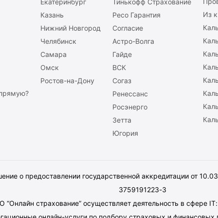
Про
Екатеринбург
Тинькофф Страхование
Из к
Казань
Ресо Гарантия
Каль
Нижний Новгород
Согласие
Кал
Челябинск
Астро-Волга
Кал
Самара
Гайде
Кал
Омск
ВСК
Каль
Ростов-на-Дону
Согаз
апрямую?
Кал
Ренессанс
Каль
Росэнерго
Каль
Зетта
Югория
ение о предоставлении государственной аккредитации от 10.0
3759191223-3
 “Онлайн страхование” осуществляет деятельность в сфере IT
егационные онлайн-услуги по подбору страховых и финансовых 