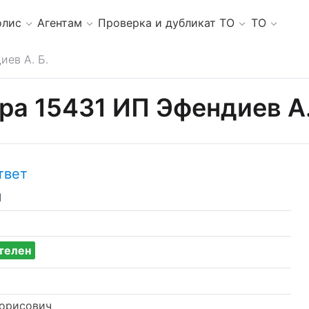
олис
Агентам
Проверка и дубликат ТО
ТО
иев А. Б.
ра 15431 ИП Эфендиев А.
твет
1
телен
Борисович