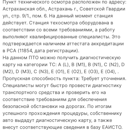
Пункт технического осмотра расположен по адресу:
Астраханская обл., Астрахань г., Советской Гвардии
ул., стр. 9/1., пом. 6. На данный момент станция
действует. Станция техосмотра оборудована в
соответствии со всеми требованиями, а работу
выполняют квалифицированные специалисты. Это
подтверждается наличием аттестата аккредитации
в РСА (11854, дата регистрации).
На данном ПТО можно получить диагностическую
карту на категории ТС: A (L), B (M1), B (N1), C (N2), D
(M2), D (M3), C (N3), E (O1), E (O2), E (O3), E (O4), .
Пропускная способность пункта: Требует уточнения.
Специалисты могут быстро провести диагностику
транспортного средства и проверить его на
соответствие требованиям для обеспечения
безопасной обстановки на дорогах. По итогам
успешного прохождения процедуры, собственнику
авто выдадут диагностическую карту, а также
внесут соответствующие сведения в базу ЕАИСТО.