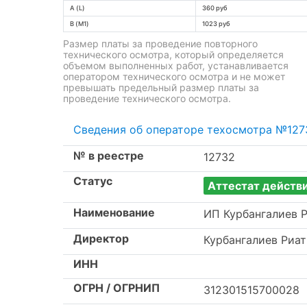
A (L)
360 руб
B (M1)
1023 руб
Размер платы за проведение повторного
технического осмотра, который определяется
объемом выполненных работ, устанавливается
оператором технического осмотра и не может
превышать предельный размер платы за
проведение технического осмотра.
Сведения об операторе техосмотра №127
№ в реестре
12732
Статус
Аттестат действ
Наименование
ИП Курбангалиев Р
Директор
Курбангалиев Риа
ИНН
ОГРН / ОГРНИП
312301515700028