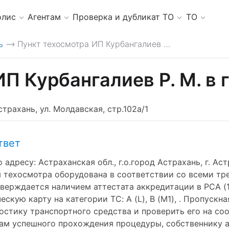
олис
Агентам
Проверка и дубликат ТО
ТО
ь
Пункт техосмотра ИП Курбангалиев Р. М.
>
П Курбангалиев Р. М. в 
страхань, ул. Молдавская, стр.102а/1
твет
дресу: Астраханская обл., г.о.город Астрахань, г. Астр
 техосмотра оборудована в соответствии со всеми тр
ерждается наличием аттестата аккредитации в РСА (1
кую карту на категории ТС: A (L), B (M1), . Пропускна
стику транспортного средства и проверить его на со
гам успешного прохождения процедуры, собственнику а