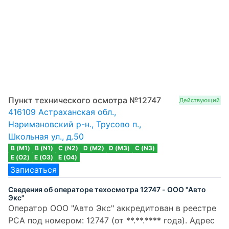
Пункт технического осмотра №12747
Действующий
416109 Астраханская обл.,
Наримановский р-н., Трусово п.,
Школьная ул., д.50
B (M1)
B (N1)
C (N2)
D (M2)
D (M3)
C (N3)
E (O2)
E (O3)
E (O4)
Записаться
Сведения об операторе техосмотра 12747 - ООО "Авто
Экс"
Оператор ООО "Авто Экс" аккредитован в реестре
РСА под номером: 12747 (от **.**.**** года). Адрес