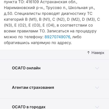
пункта ТО: 416109 Астраханская обл.,
Наримановский р-н., Трусово п., Школьная ул.,
д.50. Специалисты проводят диагностику ТС
категорий B (M1), B (N1), C (N2), D (M2), D (M3), C
(N3), E (O2), E (O3), E (O4), в соответствии со
всеми правилами ТО. Записаться на процедуру
можно по телефону:
89270749076
, либо
обратившись напрямую по адресу.
ОСАГО онлайн
Агентам страхования
ОСАГО в городах