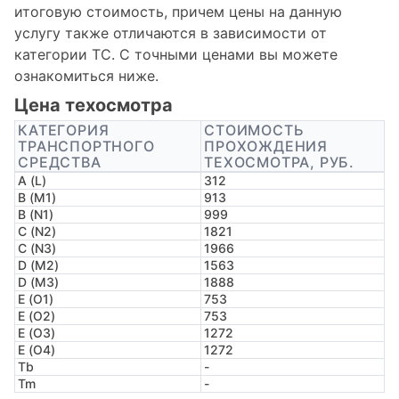
итоговую стоимость, причем цены на данную
услугу также отличаются в зависимости от
категории ТС. С точными ценами вы можете
ознакомиться ниже.
Цена техосмотра
КАТЕГОРИЯ
СТОИМОСТЬ
ТРАНСПОРТНОГО
ПРОХОЖДЕНИЯ
СРЕДСТВА
ТЕХОСМОТРА, РУБ.
A (L)
312
B (M1)
913
B (N1)
999
C (N2)
1821
C (N3)
1966
D (M2)
1563
D (M3)
1888
E (O1)
753
E (O2)
753
E (O3)
1272
E (O4)
1272
Tb
-
Tm
-