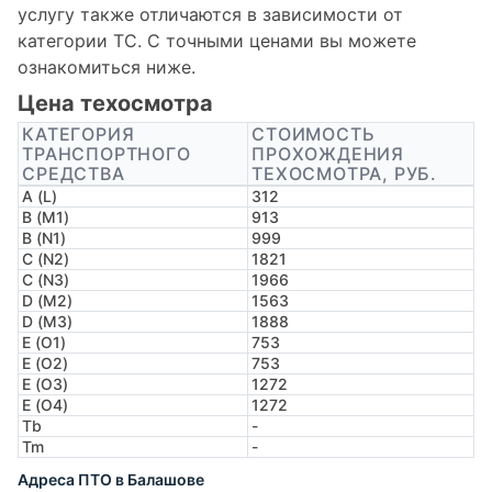
услугу также отличаются в зависимости от
категории ТС. С точными ценами вы можете
ознакомиться ниже.
Цена техосмотра
КАТЕГОРИЯ
СТОИМОСТЬ
ТРАНСПОРТНОГО
ПРОХОЖДЕНИЯ
СРЕДСТВА
ТЕХОСМОТРА, РУБ.
A (L)
312
B (M1)
913
B (N1)
999
C (N2)
1821
C (N3)
1966
D (M2)
1563
D (M3)
1888
E (O1)
753
E (O2)
753
E (O3)
1272
E (O4)
1272
Tb
-
Tm
-
Адреса ПТО в Балашове