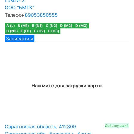
пом.№ 2
ООО "БМТК"
Телефон
89053850555
A (L)
B (M1)
B (N1)
C (N2)
D (M2)
D (M3)
C (N3)
E (O1)
E (O2)
E (O3)
Записаться
Нажмите для загрузки карты
Саратовская область, 412309
Действующий
Саратовская обл., Балашов г., Карла