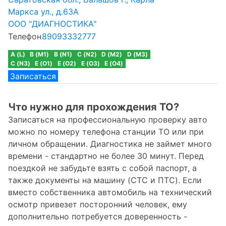
Маркса ул., д.63А
ООО "ДИАГНОСТИКА"
Телефон
89093332777
A (L)
B (M1)
B (N1)
C (N2)
D (M2)
D (M3)
C (N3)
E (O1)
E (O2)
E (O3)
E (O4)
Записаться
Что нужно для прохождения ТО?
Записаться на профессиональную проверку авто
можно по номеру телефона станции ТО или при
личном обращении. Диагностика не займет много
времени - стандартно не более 30 минут. Перед
поездкой не забудьте взять с собой паспорт, а
также документы на машину (СТС и ПТС). Если
вместо собственника автомобиль на технический
осмотр привезет посторонний человек, ему
дополнительно потребуется доверенность -