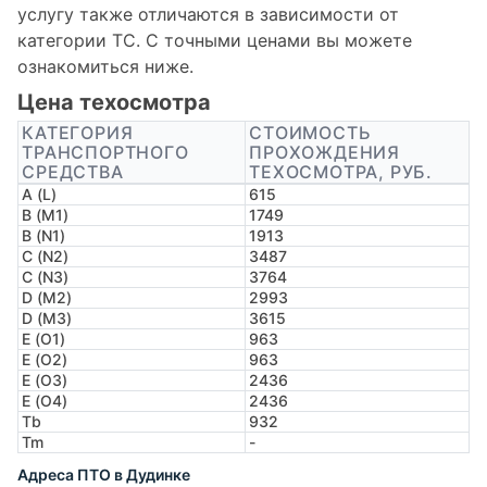
услугу также отличаются в зависимости от
категории ТС. С точными ценами вы можете
ознакомиться ниже.
Цена техосмотра
КАТЕГОРИЯ
СТОИМОСТЬ
ТРАНСПОРТНОГО
ПРОХОЖДЕНИЯ
СРЕДСТВА
ТЕХОСМОТРА, РУБ.
A (L)
615
B (M1)
1749
B (N1)
1913
C (N2)
3487
C (N3)
3764
D (M2)
2993
D (M3)
3615
E (O1)
963
E (O2)
963
E (O3)
2436
E (O4)
2436
Tb
932
Tm
-
Адреса ПТО в Дудинке