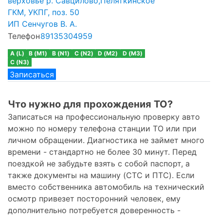
верховье р. Савцилово,Пеляткинское
ГКМ, УКПГ, поз. 50
ИП Сенчугов В. А.
Телефон
89135304959
A (L)
B (M1)
B (N1)
C (N2)
D (M2)
D (M3)
C (N3)
Записаться
Что нужно для прохождения ТО?
Записаться на профессиональную проверку авто
можно по номеру телефона станции ТО или при
личном обращении. Диагностика не займет много
времени - стандартно не более 30 минут. Перед
поездкой не забудьте взять с собой паспорт, а
также документы на машину (СТС и ПТС). Если
вместо собственника автомобиль на технический
осмотр привезет посторонний человек, ему
дополнительно потребуется доверенность -