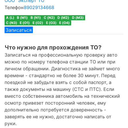
ООО "Эксперт ТО"
Телефон
89029134668
A (L)
B (M1)
B (N1)
C (N2)
D (M2)
D (M3)
C (N3)
E (O1)
E (O2)
E (O3)
E (O4)
Записаться
Что нужно для прохождения ТО?
Записаться на профессиональную проверку авто
можно по номеру телефона станции ТО или при
личном обращении. Диагностика не займет много
времени - стандартно не более 30 минут. Перед
поездкой не забудьте взять с собой паспорт, а
также документы на машину (СТС и ПТС). Если
вместо собственника автомобиль на технический
осмотр привезет посторонний человек, ему
дополнительно потребуется доверенность -
заверять ее не нужно, достаточно написать от
руки.