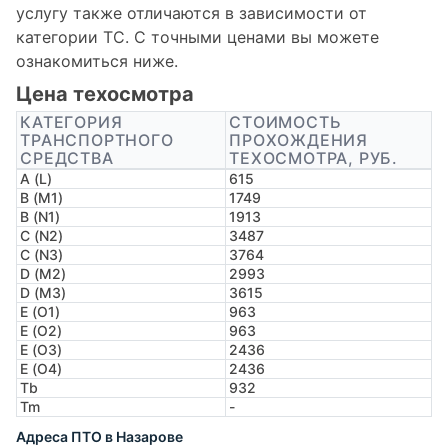
услугу также отличаются в зависимости от
категории ТС. С точными ценами вы можете
ознакомиться ниже.
Цена техосмотра
КАТЕГОРИЯ
СТОИМОСТЬ
ТРАНСПОРТНОГО
ПРОХОЖДЕНИЯ
СРЕДСТВА
ТЕХОСМОТРА, РУБ.
A (L)
615
B (M1)
1749
B (N1)
1913
C (N2)
3487
C (N3)
3764
D (M2)
2993
D (M3)
3615
E (O1)
963
E (O2)
963
E (O3)
2436
E (O4)
2436
Tb
932
Tm
-
Адреса ПТО в Назарове