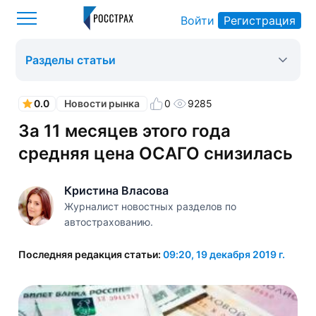
Войти
Регистрация
Росстрах
Новости рынка
Оформить ОСАГО
>
>
>
Разделы статьи
0.0
0
9285
Новости рынка
За 11 месяцев этого года
средняя цена ОСАГО снизилась
Кристина Власова
Журналист новостных разделов по
автострахованию.
Последняя редакция статьи:
09:20, 19 декабря 2019 г.