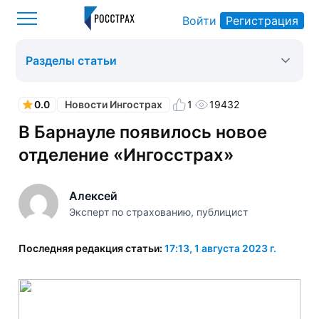
Войти
Регистрация
Росстрах
Новости Ингострах
Оформить ОСАГО
>
>
>
Разделы статьи
0.0
1
19432
Новости Ингострах
В Барнауле появилось новое
отделение «Ингосстрах»
Алексей
Эксперт по страхованию, публицист
Последняя редакция статьи:
17:13, 1 августа 2023 г.