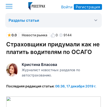
Войти
Регистрация
Росстрах
Новости рынка
Оформить ОСАГО
>
>
>
Разделы статьи
0.0
0
9144
Новости рынка
Страховщики придумали как не
платить водителям по ОСАГО
Кристина Власова
Журналист новостных разделов по
автострахованию.
Последняя редакция статьи:
06:36, 17 декабря 2019 г.