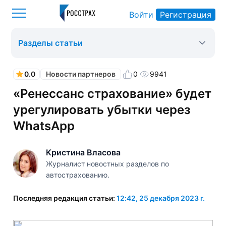
Войти
Регистрация
Росстрах
Новости партнеров
Оформить ОСАГО
>
>
>
Разделы статьи
0.0
0
9941
Новости партнеров
«Ренессанс страхование» будет
урегулировать убытки через
WhatsApp
Кристина Власова
Журналист новостных разделов по
автострахованию.
Последняя редакция статьи:
12:42, 25 декабря 2023 г.