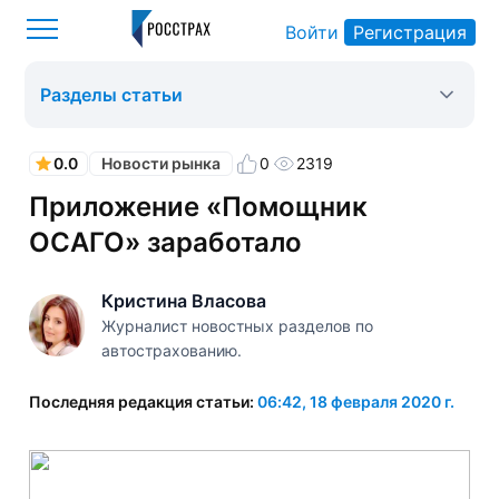
Войти
Регистрация
Росстрах
Новости рынка
Оформить ОСАГО
>
>
>
Разделы статьи
0.0
0
2319
Новости рынка
Приложение «Помощник
ОСАГО» заработало
Кристина Власова
Журналист новостных разделов по
автострахованию.
Последняя редакция статьи:
06:42, 18 февраля 2020 г.