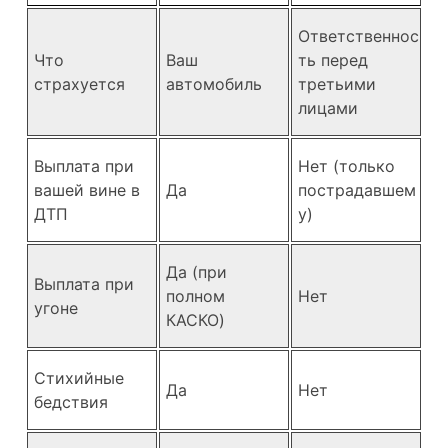
Ответственнос
Что
Ваш
ть перед
страхуется
автомобиль
третьими
лицами
Выплата при
Нет (только
вашей вине в
Да
пострадавшем
ДТП
у)
Да (при
Выплата при
полном
Нет
угоне
КАСКО)
Стихийные
Да
Нет
бедствия