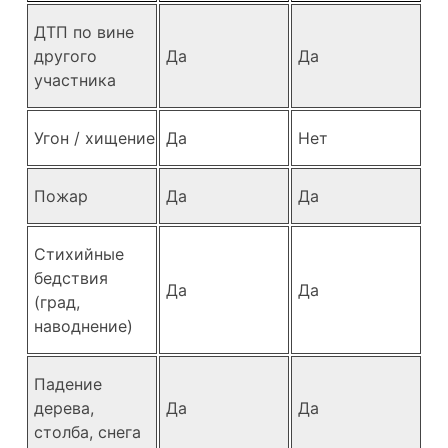
ДТП по вине
другого
Да
Да
участника
Угон / хищение
Да
Нет
Пожар
Да
Да
Стихийные
бедствия
Да
Да
(град,
наводнение)
Падение
дерева,
Да
Да
столба, снега