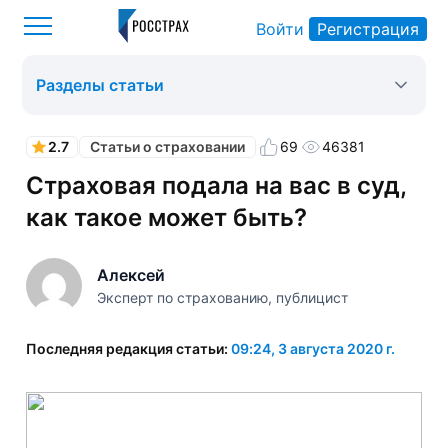
Войти
Регистрация
Росстрах
Статьи о страховании
Оформить ОСАГО
>
>
>
Разделы статьи
2.7
69
46381
Статьи о страховании
Страховая подала на вас в суд,
как такое может быть?
Алексей
Эксперт по страхованию, публицист
Последняя редакция статьи:
09:24, 3 августа 2020 г.