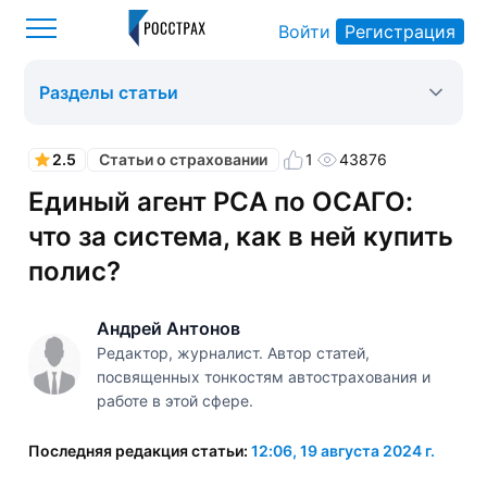
Войти
Регистрация
Росстрах
Статьи о страховании
Оформить ОСАГО
>
>
>
Разделы статьи
2.5
1
43876
Статьи о страховании
Единый агент РСА по ОСАГО:
что за система, как в ней купить
полис?
Андрей Антонов
Редактор, журналист. Автор статей,
посвященных тонкостям автострахования и
работе в этой сфере.
Последняя редакция статьи:
12:06, 19 августа 2024 г.