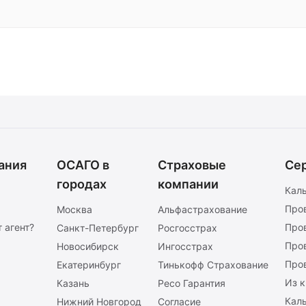
ания
ОСАГО в
Страховые
Се
городах
компании
Кал
Про
Москва
Альфастрахование
 агент?
Про
Санкт-Петербург
Росгосстрах
Про
Новосибирск
Ингосстрах
Про
Екатеринбург
Тинькофф Страхование
Из к
Казань
Ресо Гарантия
Каль
Нижний Новгород
Согласие