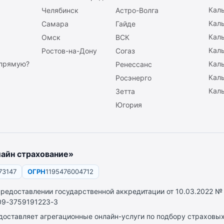
Кал
Челябинск
Астро-Волга
Кал
Самара
Гайде
Кал
Омск
ВСК
Каль
Ростов-на-Дону
Согаз
апрямую?
Кал
Ренессанс
Каль
Росэнерго
Каль
Зетта
Югория
айн страхование»
73147
ОГРН
1195476004712
предоставлении государственной аккредитации от 10.03.2022 №
9-3759191223-3
доставляет агрегационные онлайн-услуги по подбору страховых