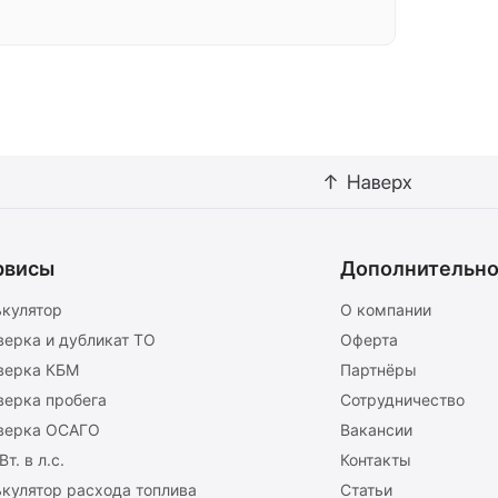
рвисы
Дополнительн
ькулятор
О компании
верка и дубликат ТО
Оферта
верка КБМ
Партнёры
верка пробега
Сотрудничество
верка ОСАГО
Вакансии
Вт. в л.с.
Контакты
кулятор расхода топлива
Статьи