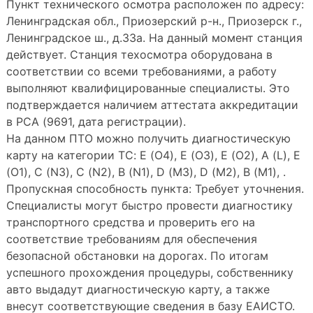
Пункт технического осмотра расположен по адресу:
Ленинградская обл., Приозерский р-н., Приозерск г.,
Ленинградское ш., д.33а. На данный момент станция
действует. Станция техосмотра оборудована в
соответствии со всеми требованиями, а работу
выполняют квалифицированные специалисты. Это
подтверждается наличием аттестата аккредитации
в РСА (9691, дата регистрации).
На данном ПТО можно получить диагностическую
карту на категории ТС: E (O4), E (O3), E (O2), A (L), E
(O1), C (N3), C (N2), B (N1), D (M3), D (M2), B (M1), .
Пропускная способность пункта: Требует уточнения.
Специалисты могут быстро провести диагностику
транспортного средства и проверить его на
соответствие требованиям для обеспечения
безопасной обстановки на дорогах. По итогам
успешного прохождения процедуры, собственнику
авто выдадут диагностическую карту, а также
внесут соответствующие сведения в базу ЕАИСТО.