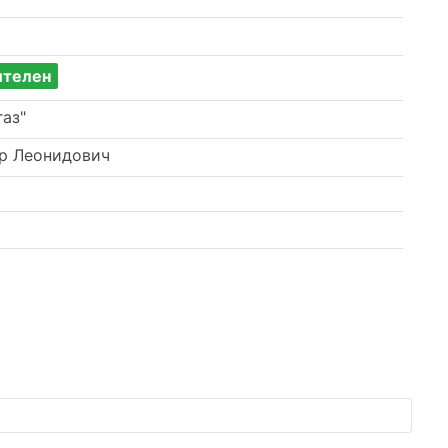
ителен
аз"
р Леонидович