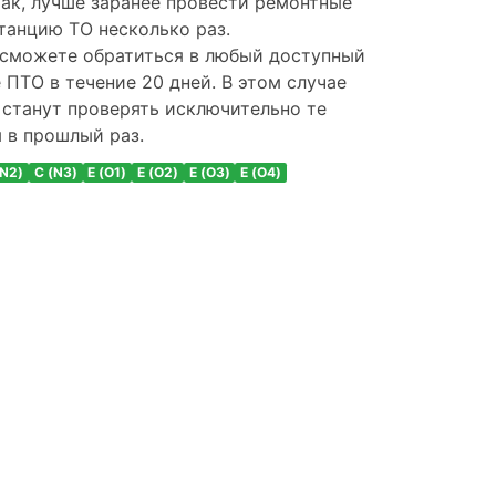
так, лучше заранее провести ремонтные
станцию ТО несколько раз.
ы сможете обратиться в любый доступный
 ПТО в течение 20 дней. В этом случае
 станут проверять исключительно те
 в прошлый раз.
(N2)
C (N3)
E (O1)
E (O2)
E (O3)
E (O4)