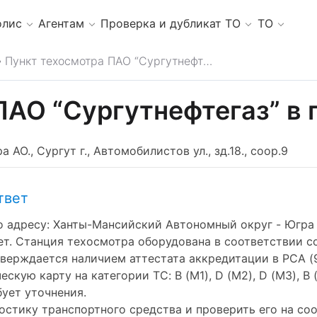
олис
Агентам
Проверка и дубликат ТО
ТО
Пункт техосмотра ПАО “Сургутнефтегаз”
ПАО “Сургутнефтегаз” в 
О., Сургут г., Автомобилистов ул., зд.18., соор.9
твет
адресу: Ханты-Мансийский Автономный округ - Югра АО.,
ет. Станция техосмотра оборудована в соответствии с
ерждается наличием аттестата аккредитации в РСА (91
 карту на категории ТС: B (M1), D (M2), D (M3), B (N1),
бует уточнения.
стику транспортного средства и проверить его на со