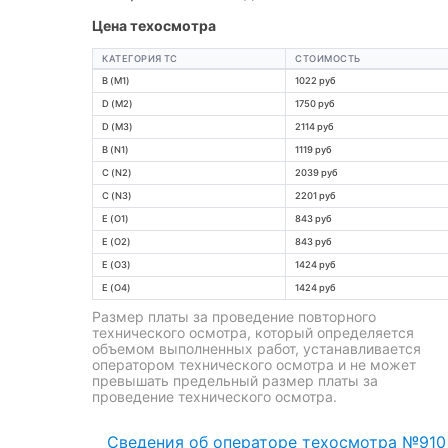
Цена техосмотра
КАТЕГОРИЯ ТС
СТОИМОСТЬ
B (M1)
1022 руб
D (M2)
1750 руб
D (M3)
2114 руб
B (N1)
1119 руб
C (N2)
2039 руб
C (N3)
2201 руб
E (O1)
843 руб
E (O2)
843 руб
E (O3)
1424 руб
E (O4)
1424 руб
Размер платы за проведение повторного
технического осмотра, который определяется
объемом выполненных работ, устанавливается
оператором технического осмотра и не может
превышать предельный размер платы за
проведение технического осмотра.
Сведения об операторе техосмотра №910