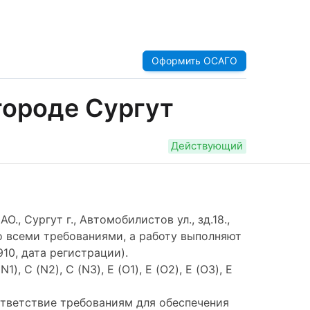
Оформить ОСАГО
городе Сургут
Действующий
 Сургут г., Автомобилистов ул., зд.18.,
о всеми требованиями, а работу выполняют
0, дата регистрации).
 C (N2), C (N3), E (O1), E (O2), E (O3), E
ответствие требованиям для обеспечения