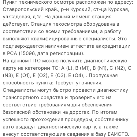
Пункт технического осмотра расположен по адресу:
Ставропольский край., р-н Курский, ст-ца Курская,
ул.Садовая, д.1а. На данный момент станция
действует. Станция техосмотра оборудована в
соответствии со всеми требованиями, а работу
выполняют квалифицированные специалисты. Это
подтверждается наличием аттестата аккредитации
в РСА (15096, дата регистрации).
На данном ПТО можно получить диагностическую
карту на категории ТС: A (L), B (M1), B (N1), C (N2), C
(N3), E (O1), E (O2), E (O3), E (O4), . Пропускная
способность пункта: Требует уточнения.
Специалисты могут быстро провести диагностику
транспортного средства и проверить его на
соответствие требованиям для обеспечения
безопасной обстановки на дорогах. По итогам
успешного прохождения процедуры, собственнику
авто выдадут диагностическую карту, а также
внесут соответствующие сведения в базу ЕАИСТО.