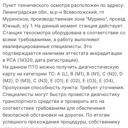
Пункт технического осмотра расположен по адресу:
Ленинградская обл., м.р-н Всеволожский, гп
Муринское, производственная зона "Мурино", проезд
Южный, з/у 1. На данный момент станция действует.
Станция техосмотра оборудована в соответствии со
всеми требованиями, а работу выполняют
квалифицированные специалисты. Это
подтверждается наличием аттестата аккредитации
в РСА (14320, дата регистрации).
На данном ПТО можно получить диагностическую
карту на категории ТС: A (L), B (M1), B (N1), C (N2), D
(M2), D (M3), C (N3), E (O1), E (O2), E (O3), E (O4), .
Пропускная способность пункта: Требует уточнения.
Специалисты могут быстро провести диагностику
транспортного средства и проверить его на
соответствие требованиям для обеспечения
безопасной обстановки на дорогах. По итогам
успешного прохождения процедуры, собственнику