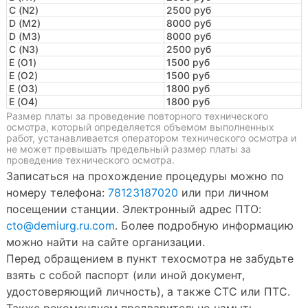
C (N2)
2500 руб
D (M2)
8000 руб
D (M3)
8000 руб
C (N3)
2500 руб
E (O1)
1500 руб
E (O2)
1500 руб
E (O3)
1800 руб
E (O4)
1800 руб
Размер платы за проведение повторного технического
осмотра, который определяется объемом выполненных
работ, устанавливается оператором технического осмотра и
не может превышать предельный размер платы за
проведение технического осмотра.
Записаться на прохождение процедуры можно по
номеру телефона:
78123187020
или при личном
посещении станции. Электронный адрес ПТО:
cto@demiurg.ru.com
. Более подробную информацию
можно найти на сайте организации.
Перед обращением в пункт техосмотра не забудьте
взять с собой паспорт (или иной документ,
удостоверяющий личность), а также СТС или ПТС.
Также рекомендуем предварительно намыть