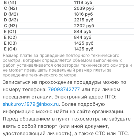
B (N1)
1119 руб
C (N2)
2039 руб
D (M2)
1816 руб
D (M3)
2215 руб
C (N3)
2202 руб
E (O1)
844 руб
E (O2)
844 руб
E (O3)
1425 руб
E (O4)
1425 руб
Размер платы за проведение повторного технического
осмотра, который определяется объемом выполненных
работ, устанавливается оператором технического осмотра и
не может превышать предельный размер платы за
проведение технического осмотра.
Записаться на прохождение процедуры можно по
номеру телефона:
79093742777
или при личном
посещении станции. Электронный адрес ПТО:
shukurov.1979@inbox.ru
. Более подробную
информацию можно найти на сайте организации.
Перед обращением в пункт техосмотра не забудьте
взять с собой паспорт (или иной документ,
удостоверяющий личность), а также СТС или ПТС.