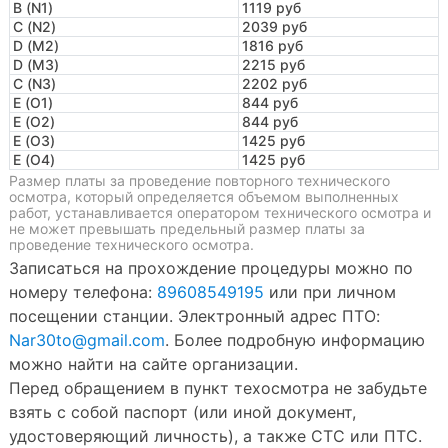
B (N1)
1119 руб
C (N2)
2039 руб
D (M2)
1816 руб
D (M3)
2215 руб
C (N3)
2202 руб
E (O1)
844 руб
E (O2)
844 руб
E (O3)
1425 руб
E (O4)
1425 руб
Размер платы за проведение повторного технического
осмотра, который определяется объемом выполненных
работ, устанавливается оператором технического осмотра и
не может превышать предельный размер платы за
проведение технического осмотра.
Записаться на прохождение процедуры можно по
номеру телефона:
89608549195
или при личном
посещении станции. Электронный адрес ПТО:
Nar30to@gmail.com
. Более подробную информацию
можно найти на сайте организации.
Перед обращением в пункт техосмотра не забудьте
взять с собой паспорт (или иной документ,
удостоверяющий личность), а также СТС или ПТС.