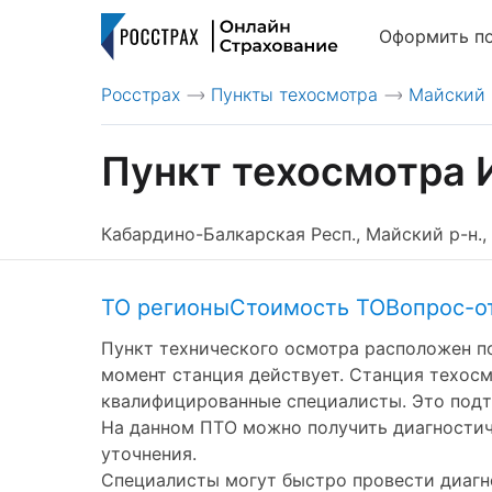
Оформить п
Росстрах
Пункты техосмотра
Майский
>
>
Пункт техосмотра 
Кабардино-Балкарская Респ., Майский р-н., М
ТО регионы
Стоимость ТО
Вопрос-о
Пункт технического осмотра расположен по а
момент станция действует. Станция техосм
квалифицированные специалисты. Это подтв
На данном ПТО можно получить диагностическ
уточнения.
Специалисты могут быстро провести диагно