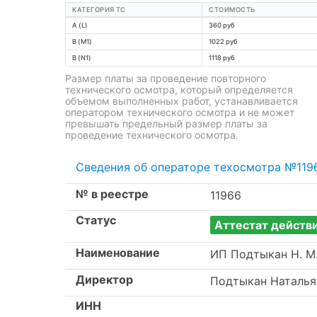
КАТЕГОРИЯ ТС
СТОИМОСТЬ
A (L)
360 руб
B (M1)
1022 руб
B (N1)
1118 руб
Размер платы за проведение повторного
технического осмотра, который определяется
объемом выполненных работ, устанавливается
оператором технического осмотра и не может
превышать предельный размер платы за
проведение технического осмотра.
Сведения об операторе техосмотра №119
№ в реестре
11966
Статус
Аттестат действ
Наименование
ИП Подтыкан Н. М
Директор
Подтыкан Наталья
ИНН