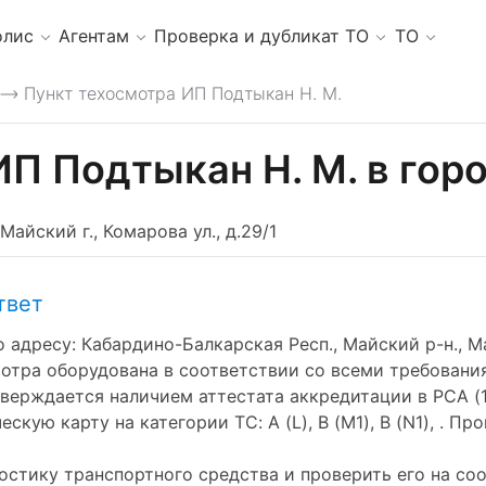
олис
Агентам
Проверка и дубликат ТО
ТО
Пункт техосмотра ИП Подтыкан Н. М.
>
ИП Подтыкан Н. М. в гор
айский г., Комарова ул., д.29/1
твет
дресу: Кабардино-Балкарская Респ., Майский р-н., Май
отра оборудована в соответствии со всеми требовани
ерждается наличием аттестата аккредитации в РСА (11
ую карту на категории ТС: A (L), B (M1), B (N1), . Пр
стику транспортного средства и проверить его на со