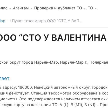
олис
Агентам
Проверка и дубликат ТО
ТО
Мар
Пункт техосмотра ООО “СТО У ВАЛЕНТИНА ПЛЮС”
>
 ООО “СТО У ВАЛЕНТИНА
кой округ город Нарьян-Мар, Нарьян-Мар г., Полярная у
твет
 адресу: 166000, Ненецкий автономный округ, городско
анция действует. Станция техосмотра оборудована в со
алисты. Это подтверждается наличием аттестата аккр
ую карту на категории ТС: A (L), B (M1), B (N1), . Пр