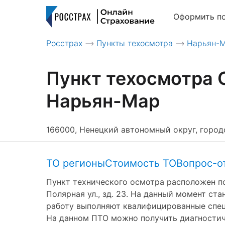
Оформить п
Росстрах
Пункты техосмотра
Нарьян-
>
>
Пункт техосмотра
Нарьян-Мар
166000, Ненецкий автономный округ, городс
ТО регионы
Стоимость ТО
Вопрос-о
Пункт технического осмотра расположен по
Полярная ул., зд. 23. На данный момент ст
работу выполняют квалифицированные специ
На данном ПТО можно получить диагностическ