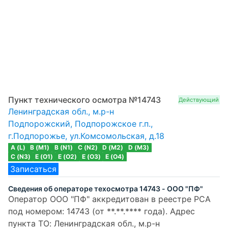
Пункт технического осмотра №14743
Действующий
Ленинградская обл., м.р-н
Подпорожский, Подпорожское г.п.,
г.Подпорожье, ул.Комсомольская, д.18
A (L)
B (M1)
B (N1)
C (N2)
D (M2)
D (M3)
C (N3)
E (O1)
E (O2)
E (O3)
E (O4)
Записаться
Сведения об операторе техосмотра 14743 - ООО "ПФ"
Оператор ООО "ПФ" аккредитован в реестре РСА
под номером: 14743 (от **.**.**** года). Адрес
пункта ТО: Ленинградская обл., м.р-н