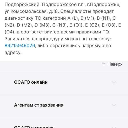
Подпорожский, Подпорожское г.п., г.Подпорожье,
ул.Комсомольская, д.18. Специалисты проводят
диагностику ТС категорий A (L), B (M1), B (N1), C
(N2), D (M2), D (M3), C (N3), E (O1), E (O2), E (O3), E
(O4), в соответствии со всеми правилами ТО.
Записаться на процедуру можно по телефону:
89215949026
, либо обратившись напрямую по
адресу.
ОСАГО онлайн
Агентам страхования
ОСАГО в городах