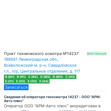
Пункт технического осмотра №14237
Действующий
188681 Ленинградская обл.,
Всеволожский м. р-н, Свердловское
г.п., п/р, Центральное отделение, д. 117
B (M1)
B (N1)
C (N2)
D (M2)
D (M3)
C (N3)
E (O1)
E (O2)
E (O3)
E (O4)
Записаться
Сведения об операторе техосмотра 14237 - ООО "АРМ-
Авто плюс"
Оператор ООО "АРМ-Авто плюс" аккредитован в