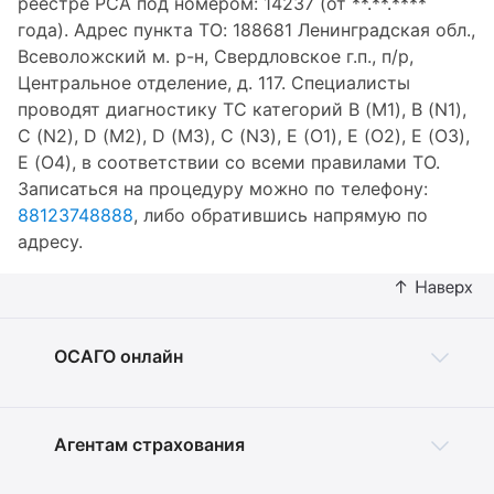
реестре РСА под номером: 14237 (от **.**.****
года). Адрес пункта ТО: 188681 Ленинградская обл.,
Всеволожский м. р-н, Свердловское г.п., п/р,
Центральное отделение, д. 117. Специалисты
проводят диагностику ТС категорий B (M1), B (N1),
C (N2), D (M2), D (M3), C (N3), E (O1), E (O2), E (O3),
E (O4), в соответствии со всеми правилами ТО.
Записаться на процедуру можно по телефону:
88123748888
, либо обратившись напрямую по
адресу.
ОСАГО онлайн
Агентам страхования