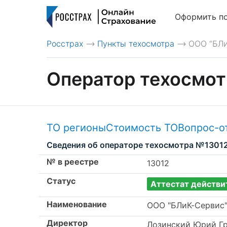
Оформить п
Росстрах
Пункты техосмотра
ООО “БЛи
>
>
Оператор техосмот
ТО регионы
Стоимость ТО
Вопрос-о
Сведения об операторе техосмотра №1301
№ в реестре
13012
Статус
Аттестат действи
Наименование
ООО "БЛиК-Сервис
Директор
Лозинский Юрий Г