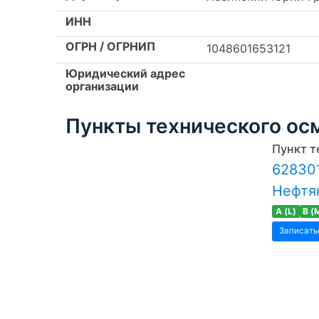
ИНН
ОГРН / ОГРНИП
1048601653121
Юридический адрес
организации
Пункты технического ос
Пункт т
628301
Нефтян
A (L)
B (
Записать