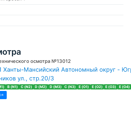
мотра
ехнического осмотра №13012
 Ханты-Мансийский Автономный округ - Югра
иков ул., стр.20/3
M1)
B (N1)
C (N2)
D (M2)
D (M3)
C (N3)
E (O1)
E (O2)
E (O3)
E (O4)
ся