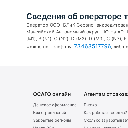
Сведения об операторе 
Оператор ООО "БЛиК-Сервис" аккредитован в
Мансийский Автономный округ - Югра АО., Н
(M1), B (N1), C (N2), D (M2), D (M3), C (N3)
73463517796
можно по телефону:
, либо
ОСАГО онлайн
Агентам страхов
Дешевое оформление
Биржа
Без ограничений
Как работает сервис?
Закрытые регионы
Сколько зарабатывает
Через РСА
Как стать агентом?