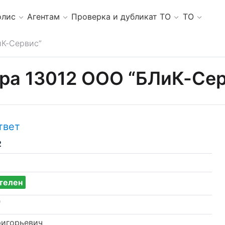
олис
Агентам
Проверка и дубликат ТО
ТО
К-Сервис”
ра 13012 ООО “БЛиК-Се
твет
2
телен
"
ригорьевич