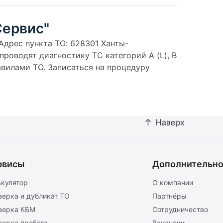
Сервис"
 Адрес пункта ТО: 628301 Ханты-
проводят диагностику ТС категорий A (L), B
 правилами ТО. Записаться на процедуру
рвисы
Дополнительн
ькулятор
О компании
верка и дубликат ТО
Партнёры
верка КБМ
Сотрудничество
верка пробега
Вакансии