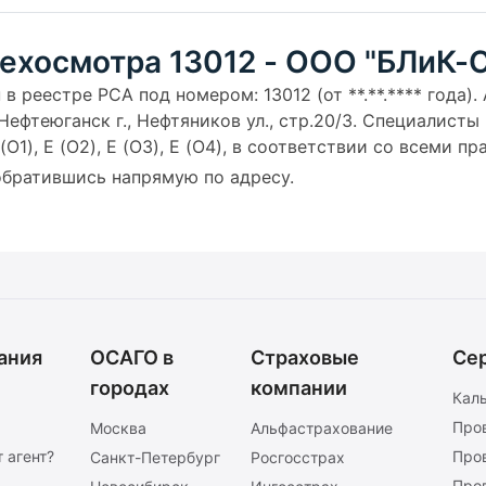
техосмотра 13012 - ООО "БЛиК-
 реестре РСА под номером: 13012 (от **.**.**** года).
ефтеюганск г., Нефтяников ул., стр.20/3. Специалисты 
, E (O1), E (O2), E (O3), E (O4), в соответствии со всеми
 обратившись напрямую по адресу.
ания
ОСАГО в
Страховые
Се
городах
компании
Кал
Про
Москва
Альфастрахование
 агент?
Про
Санкт-Петербург
Росгосстрах
Про