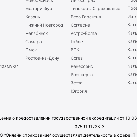
Новосибирск
Ингосстрах
Про
Екатеринбург
Тинькофф Страхование
Из к
Казань
Ресо Гарантия
Каль
Нижний Новгород
Согласие
Кал
Челябинск
Астро-Волга
Кал
Самара
Гайде
Кал
Омск
ВСК
Каль
Ростов-на-Дону
Согаз
апрямую?
Кал
Ренессанс
Каль
Росэнерго
Каль
Зетта
Югория
ение о предоставлении государственной аккредитации от 10.0
3759191223-3
 “Онлайн страхование” осуществляет деятельность в сфере IT