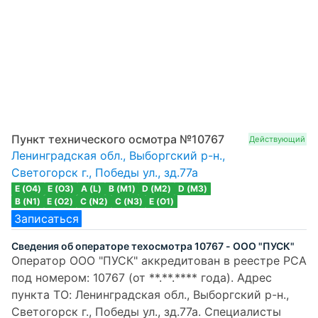
Пункт технического осмотра №10767
Действующий
Ленинградская обл., Выборгский р-н.,
Светогорск г., Победы ул., зд.77а
E (O4)
E (O3)
A (L)
B (M1)
D (M2)
D (M3)
B (N1)
E (O2)
C (N2)
C (N3)
E (O1)
Записаться
Сведения об операторе техосмотра 10767 - ООО "ПУСК"
Оператор ООО "ПУСК" аккредитован в реестре РСА
под номером: 10767 (от **.**.**** года). Адрес
пункта ТО: Ленинградская обл., Выборгский р-н.,
Светогорск г., Победы ул., зд.77а. Специалисты