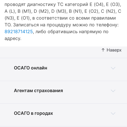
проводят диагностику ТС категорий E (O4), E (O3),
A (L), B (M1), D (M2), D (M3), B (N1), E (O2), C (N2), C
(N3), E (O1), в соответствии со всеми правилами
ТО. Записаться на процедуру можно по телефону:
89218714125
, либо обратившись напрямую по
адресу.
ОСАГО онлайн
Агентам страхования
ОСАГО в городах