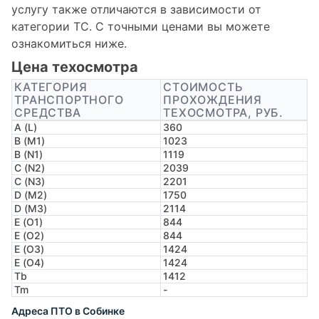
услугу также отличаются в зависимости от
категории ТС. С точными ценами вы можете
ознакомиться ниже.
Цена техосмотра
КАТЕГОРИЯ
СТОИМОСТЬ
ТРАНСПОРТНОГО
ПРОХОЖДЕНИЯ
СРЕДСТВА
ТЕХОСМОТРА, РУБ.
A (L)
360
B (M1)
1023
B (N1)
1119
C (N2)
2039
C (N3)
2201
D (M2)
1750
D (M3)
2114
E (O1)
844
E (O2)
844
E (O3)
1424
E (O4)
1424
Tb
1412
Tm
-
Адреса ПТО в Собинке