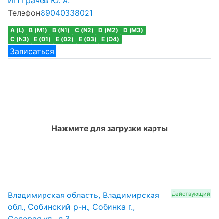
ИП Грачев Ю. А.
Телефон
89040338021
A (L)
B (M1)
B (N1)
C (N2)
D (M2)
D (M3)
C (N3)
E (O1)
E (O2)
E (O3)
E (O4)
Записаться
Нажмите для загрузки карты
Владимирская область, Владимирская
Действующий
обл., Собинский р-н., Собинка г.,
Садовая ул., д.3