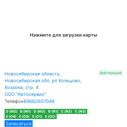
Нажмите для загрузки карты
Новосибирская область,
Действующий
Новосибирская обл, рп Кольцово,
Хоззона, стр. 4
ООО "Автосервис"
Телефон
89682607049
D (M2)
B (M1)
D (M3)
B (N1)
C (N2)
C (N3)
E (O4)
E (O3)
E (O1)
E (O2)
Записаться