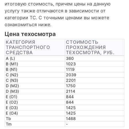
итоговую стоимость, причем цены на данную
услугу также отличаются в зависимости от
категории ТС. С точными ценами вы можете
ознакомиться ниже.
Цена техосмотра
КАТЕГОРИЯ
СТОИМОСТЬ
ТРАНСПОРТНОГО
ПРОХОЖДЕНИЯ
СРЕДСТВА
ТЕХОСМОТРА, РУБ.
A (L)
360
B (M1)
1023
B (N1)
1119
C (N2)
2039
C (N3)
2201
D (M2)
1750
D (M3)
2114
E (O1)
844
E (O2)
844
E (O3)
1425
E (O4)
1425
Tb
1468
Tm
-