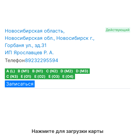
Новосибирская область,
Действующий
Новосибирская обл., Новосибирск г.,
Горбаня ул., зд.31
ИП Ярославцев Р. А.
Телефон
89232295594
A (L)
B (M1)
B (N1)
C (N2)
D (M2)
D (M3)
C (N3)
E (O1)
E (O2)
E (O3)
E (O4)
Записаться
Нажмите для загрузки карты