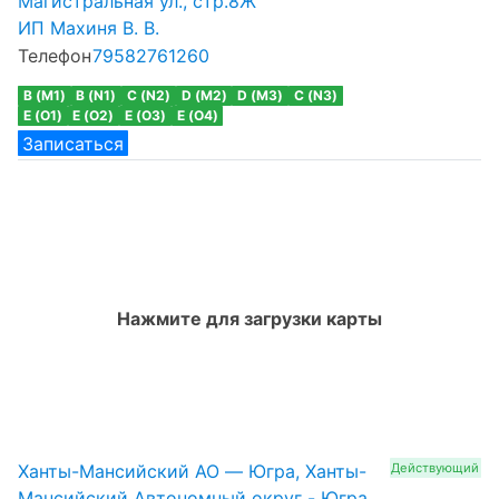
Магистральная ул., стр.8Ж
ИП Махиня В. В.
Телефон
79582761260
B (M1)
B (N1)
C (N2)
D (M2)
D (M3)
C (N3)
E (O1)
E (O2)
E (O3)
E (O4)
Записаться
Нажмите для загрузки карты
Ханты-Мансийский АО — Югра, Ханты-
Действующий
Мансийский Автономный округ - Югра