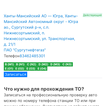
Ханты-Мансийский АО — Югра, Ханты-
Действующий
Мансийский Автономный округ - Югра
ао., Сургутский р-н, с.п.
Нижнесортымский, п.
Нижнесортымский, ул. Транспортная,
д. 21/1
ПАО "Сургутнефтегаз"
Телефон
83462485301
B (M1)
B (N1)
C (N2)
D (M2)
D (M3)
C (N3)
E (O1)
E (O2)
E (O3)
E (O4)
Записаться
Что нужно для прохождения ТО?
Записаться на профессиональную проверку авто
можно по номеру телефона станции ТО или при