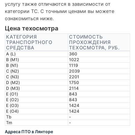
услугу также отличаются в зависимости от
категории ТС. С точными ценами вы можете
ознакомиться ниже.
Цена техосмотра
КАТЕГОРИЯ
СТОИМОСТЬ
ТРАНСПОРТНОГО
ПРОХОЖДЕНИЯ
СРЕДСТВА
ТЕХОСМОТРА, РУБ.
A (L)
360
B (M1)
1022
B (N1)
1119
C (N2)
2039
C (N3)
2201
D (M2)
1750
D (M3)
2114
E (O1)
843
E (O2)
843
E (O3)
1424
E (O4)
1424
Tb
-
Tm
-
Адреса ПТО в Лянторе