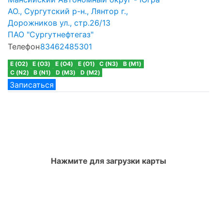
АО., Сургутский р-н., Лянтор г.,
Дорожников ул., стр.26/13
ПАО "Сургутнефтегаз"
Телефон
83462485301
E (O2)
E (O3)
E (O4)
E (O1)
C (N3)
B (M1)
C (N2)
B (N1)
D (M3)
D (M2)
Записаться
Нажмите для загрузки карты