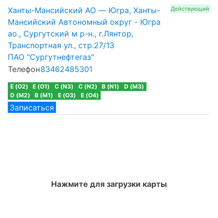
Ханты-Мансийский АО — Югра, Ханты-
Действующий
Мансийский Автономный округ - Югра
ао., Сургутский м р-н., г.Лянтор,
Транспортная ул., стр.27/13
ПАО "Сургутнефтегаз"
Телефон
83462485301
E (O2)
E (O1)
C (N3)
C (N2)
B (N1)
D (M3)
D (M2)
B (M1)
E (O3)
E (O4)
Записаться
Нажмите для загрузки карты