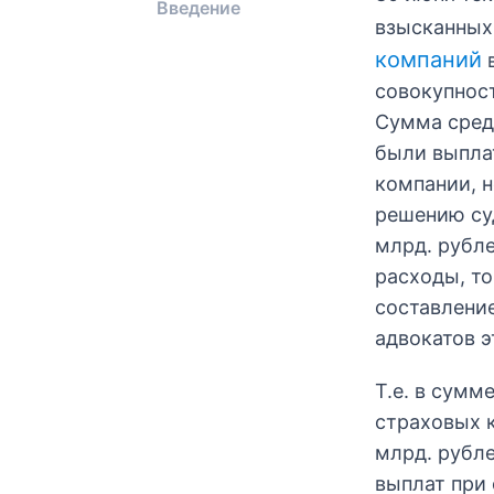
Введение
взысканных
компаний
в
совокупност
Сумма сред
были выпла
компании, н
решению суд
млрд. рубл
расходы, то
составление
адвокатов э
Т.е. в сумм
страховых к
млрд. рубле
выплат при 