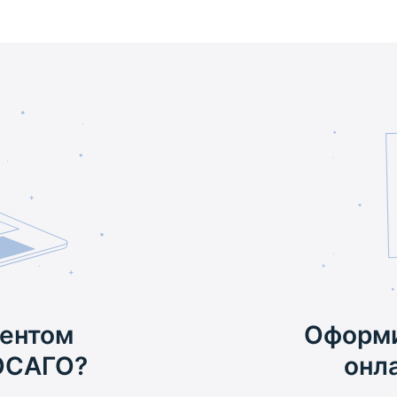
гентом
Оформи
ОСАГО?
онла