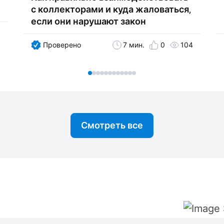
с коллекторами и куда жаловаться‚
если они нарушают закон
Проверено
7 мин.
0
104
Смотреть все