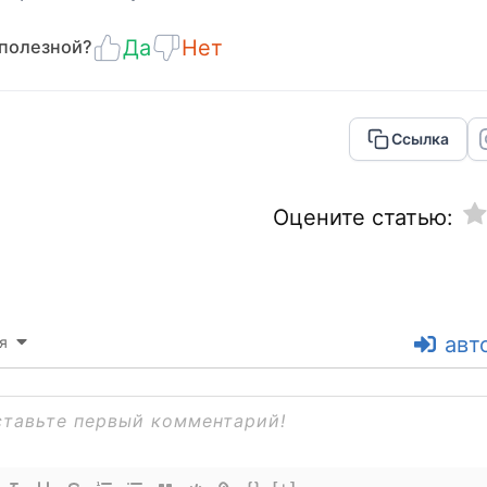
Да
Нет
 полезной?
Ссылка
Оцените статью:
авт
я