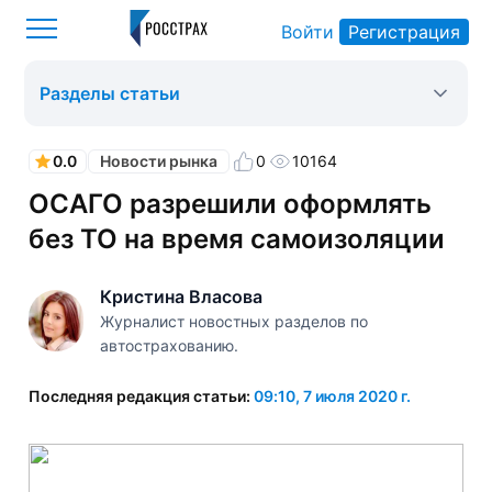
Войти
Регистрация
Росстрах
Новости рынка
Оформить ОСАГО
>
>
>
Разделы статьи
0.0
0
10164
Новости рынка
ОСАГО разрешили оформлять
без ТО на время самоизоляции
Кристина Власова
Журналист новостных разделов по
автострахованию.
Последняя редакция статьи:
09:10, 7 июля 2020 г.