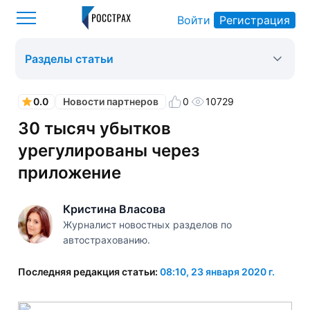
Войти
Регистрация
Росстрах
Новости партнеров
Оформить ОСАГО
>
>
>
Разделы статьи
0.0
0
10729
Новости партнеров
30 тысяч убытков
урегулированы через
приложение
Кристина Власова
Журналист новостных разделов по
автострахованию.
Последняя редакция статьи:
08:10, 23 января 2020 г.